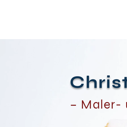
Home
Chris
– Maler-