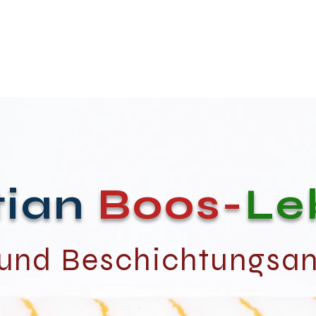
MALERMEISTER
Christian Boos-Lebedew
Wandgestaltung
Fassaden
Sanierungen
tian
Boos-
Le
 und Beschichtungsa