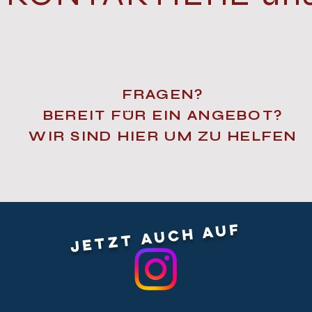
FRAGEN?
BEREIT FÜR EIN ANGEBOT?
WIR SIND HIER UM ZU HELFEN
jetzt auch auf