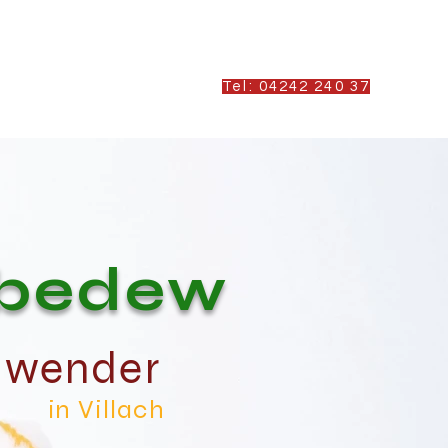
Tel:
04242 240 37
More
bedew
nwender
in Villach