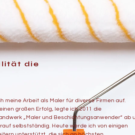
lität die
h meine Arbeit als Maler für diverse Firmen auf.
nen großen Erfolg, legte ich 2011 die
Handwerk „Maler und Beschichtungsanwender“ ab 
rauf selbstständig. Heute werde ich von einigen
eitern unterstützt, die sich an höchsten